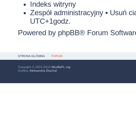
Indeks witryny
Zespół administracyjny
•
Usuń ci
UTC+1godz.
Powered by
phpBB
® Forum Softwar
STRONA GŁÓWNA
FORUM
Copyright © 2001-2010
MozillaPL.org
Grafika:
Aleksandra Drachal