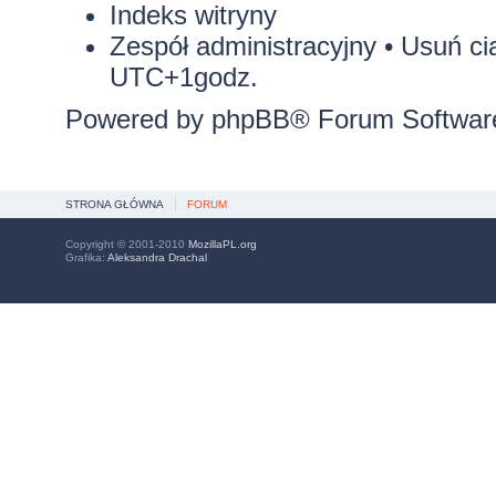
Indeks witryny
Zespół administracyjny
•
Usuń ci
UTC+1godz.
Powered by
phpBB
® Forum Softwar
STRONA GŁÓWNA
FORUM
Copyright © 2001-2010
MozillaPL.org
Grafika:
Aleksandra Drachal