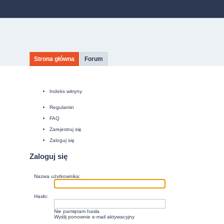
Strona główna
Forum
Indeks witryny
Regulamin
FAQ
Zarejestruj się
Zaloguj się
Zaloguj się
Nazwa użytkownika:
Hasło:
Nie pamiętam hasła
Wyślij ponownie e-mail aktywacyjny