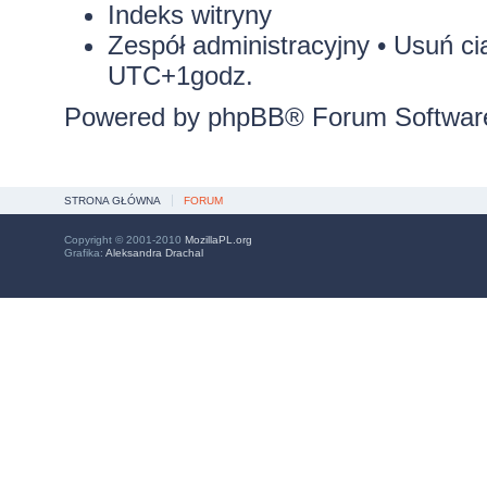
Indeks witryny
Zespół administracyjny
•
Usuń ci
UTC+1godz.
Powered by
phpBB
® Forum Softwar
STRONA GŁÓWNA
FORUM
Copyright © 2001-2010
MozillaPL.org
Grafika:
Aleksandra Drachal