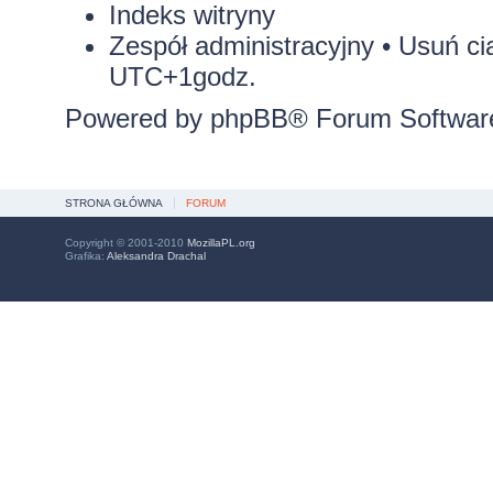
Indeks witryny
Zespół administracyjny
•
Usuń ci
UTC+1godz.
Powered by
phpBB
® Forum Softwar
STRONA GŁÓWNA
FORUM
Copyright © 2001-2010
MozillaPL.org
Grafika:
Aleksandra Drachal