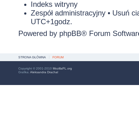
Indeks witryny
Zespół administracyjny
•
Usuń ci
UTC+1godz.
Powered by
phpBB
® Forum Softwar
STRONA GŁÓWNA
FORUM
Copyright © 2001-2010
MozillaPL.org
Grafika:
Aleksandra Drachal