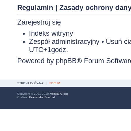
Regulamin
|
Zasady ochrony dan
Zarejestruj się
Indeks witryny
Zespół administracyjny
•
Usuń ci
UTC+1godz.
Powered by
phpBB
® Forum Softwar
STRONA GŁÓWNA
FORUM
Copyright © 2001-2010
MozillaPL.org
Grafika:
Aleksandra Drachal