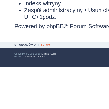
Indeks witryny
Zespół administracyjny
•
Usuń ci
UTC+1godz.
Powered by
phpBB
® Forum Softwar
STRONA GŁÓWNA
FORUM
Copyright © 2001-2010
MozillaPL.org
Grafika:
Aleksandra Drachal