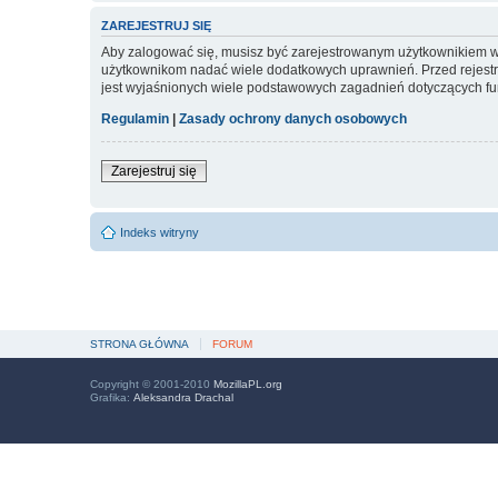
ZAREJESTRUJ SIĘ
Aby zalogować się, musisz być zarejestrowanym użytkownikiem witr
użytkownikom nadać wiele dodatkowych uprawnień. Przed rejest
jest wyjaśnionych wiele podstawowych zagadnień dotyczących fu
Regulamin
|
Zasady ochrony danych osobowych
Zarejestruj się
Indeks witryny
STRONA GŁÓWNA
FORUM
Copyright © 2001-2010
MozillaPL.org
Grafika:
Aleksandra Drachal