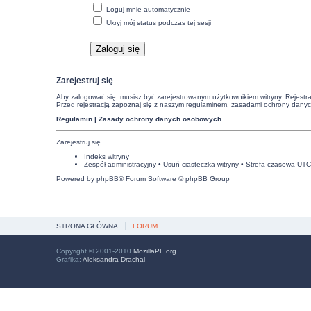
Loguj mnie automatycznie
Ukryj mój status podczas tej sesji
Zarejestruj się
Aby zalogować się, musisz być zarejestrowanym użytkownikiem witryny. Rejestra
Przed rejestracją zapoznaj się z naszym regulaminem, zasadami ochrony dany
Regulamin
|
Zasady ochrony danych osobowych
Zarejestruj się
Indeks witryny
Zespół administracyjny
•
Usuń ciasteczka witryny
• Strefa czasowa UT
Powered by
phpBB
® Forum Software © phpBB Group
STRONA GŁÓWNA
FORUM
Copyright © 2001-2010
MozillaPL.org
Grafika:
Aleksandra Drachal