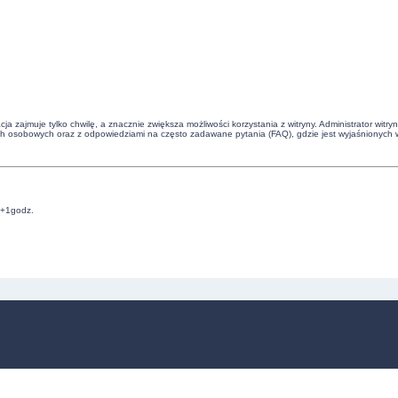
cja zajmuje tylko chwilę, a znacznie zwiększa możliwości korzystania z witryny. Administrator 
ch osobowych oraz z odpowiedziami na często zadawane pytania (FAQ), gdzie jest wyjaśnionych 
C+1godz.