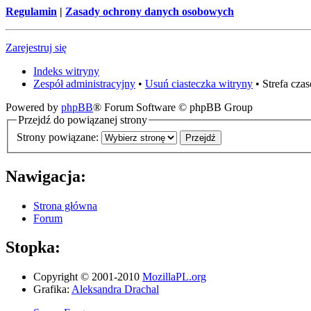
Regulamin
|
Zasady ochrony danych osobowych
Zarejestruj się
Indeks witryny
Zespół administracyjny
•
Usuń ciasteczka witryny
• Strefa cz
Powered by
phpBB
® Forum Software © phpBB Group
Przejdź do powiązanej strony
Strony powiązane:
Nawigacja:
Strona główna
Forum
Stopka:
Copyright © 2001-2010
MozillaPL.org
Grafika:
Aleksandra Drachal