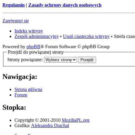
Regulamin
|
Zasady ochrony danych osobowych
Zarejestruj się
Indeks witryny
Zespół administracyjny
•
Usuń ciasteczka witryny
• Strefa cz
Powered by
phpBB
® Forum Software © phpBB Group
Przejdź do powiązanej strony
Strony powiązane:
Nawigacja:
Strona główna
Forum
Stopka:
Copyright © 2001-2010
MozillaPL.org
Grafika:
Aleksandra Drachal