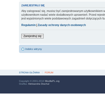
ZAREJESTRUJ SIĘ
Aby zalogować się, musisz być zarejestrowanym użytkownikiem witr
użytkownikom nadać wiele dodatkowych uprawnień. Przed rejest
jest wyjaśnionych wiele podstawowych zagadnień dotyczących fu
Regulamin
|
Zasady ochrony danych osobowych
Zarejestruj się
Indeks witryny
STRONA GŁÓWNA
FORUM
Copyright © 2001-2010
MozillaPL.org
Grafika:
Aleksandra Drachal