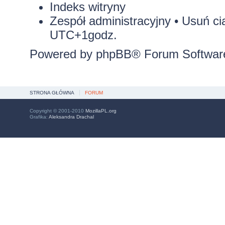
Indeks witryny
Zespół administracyjny
•
Usuń ci
UTC+1godz.
Powered by
phpBB
® Forum Softwar
STRONA GŁÓWNA
FORUM
Copyright © 2001-2010
MozillaPL.org
Grafika:
Aleksandra Drachal