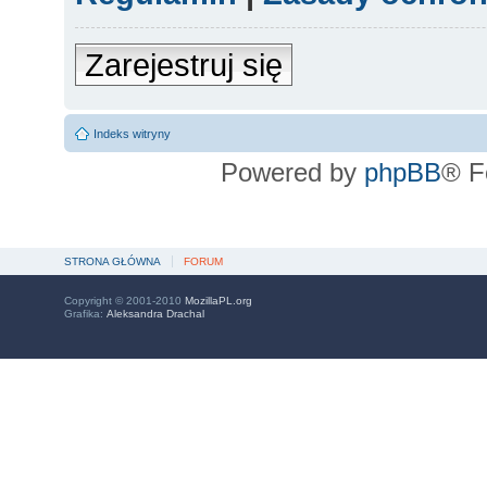
Zarejestruj się
Indeks witryny
Powered by
phpBB
® F
STRONA GŁÓWNA
FORUM
Copyright © 2001-2010
MozillaPL.org
Grafika:
Aleksandra Drachal