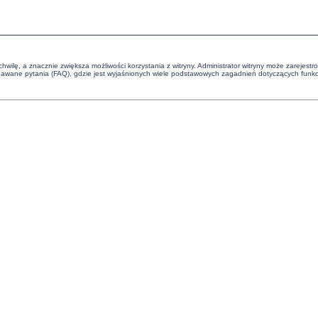
chwilę, a znacznie zwiększa możliwości korzystania z witryny. Administrator witryny może zareje
ane pytania (FAQ), gdzie jest wyjaśnionych wiele podstawowych zagadnień dotyczących funkcj