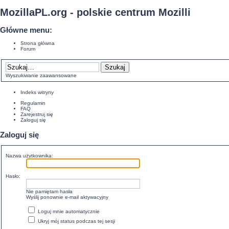
MozillaPL.org - polskie centrum Mozilli
Główne menu:
Strona główna
Forum
Wyszukiwanie zaawansowane
Indeks witryny
Regulamin
FAQ
Zarejestruj się
Zaloguj się
Zaloguj się
Nazwa użytkownika:
Hasło:
Nie pamiętam hasła
Wyślij ponownie e-mail aktywacyjny
Loguj mnie automatycznie
Ukryj mój status podczas tej sesji