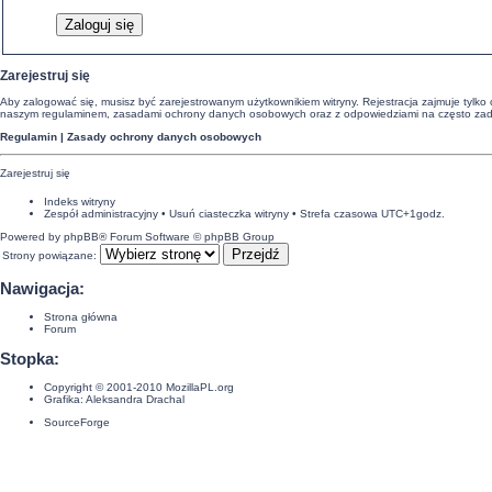
Zarejestruj się
Aby zalogować się, musisz być zarejestrowanym użytkownikiem witryny. Rejestracja zajmuje tylko 
naszym regulaminem, zasadami ochrony danych osobowych oraz z odpowiedziami na często zadaw
Regulamin
|
Zasady ochrony danych osobowych
Zarejestruj się
Indeks witryny
Zespół administracyjny
•
Usuń ciasteczka witryny
• Strefa czasowa UTC+1godz.
Powered by
phpBB
® Forum Software © phpBB Group
Strony powiązane:
Nawigacja:
Strona główna
Forum
Stopka:
Copyright © 2001-2010
MozillaPL.org
Grafika:
Aleksandra Drachal
SourceForge