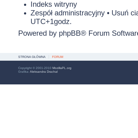
Indeks witryny
Zespół administracyjny
•
Usuń ci
UTC+1godz.
Powered by
phpBB
® Forum Softwar
STRONA GŁÓWNA
FORUM
Copyright © 2001-2010
MozillaPL.org
Grafika:
Aleksandra Drachal