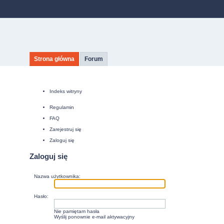
Strona główna
Forum
Indeks witryny
Regulamin
FAQ
Zarejestruj się
Zaloguj się
Zaloguj się
Nazwa użytkownika:
Hasło:
Nie pamiętam hasła
Wyślij ponownie e-mail aktywacyjny