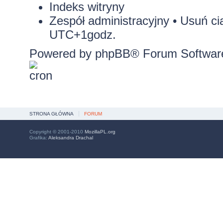
Indeks witryny
Zespół administracyjny
•
Usuń ci
UTC+1godz.
Powered by
phpBB
® Forum Softwar
STRONA GŁÓWNA
FORUM
Copyright © 2001-2010
MozillaPL.org
Grafika:
Aleksandra Drachal