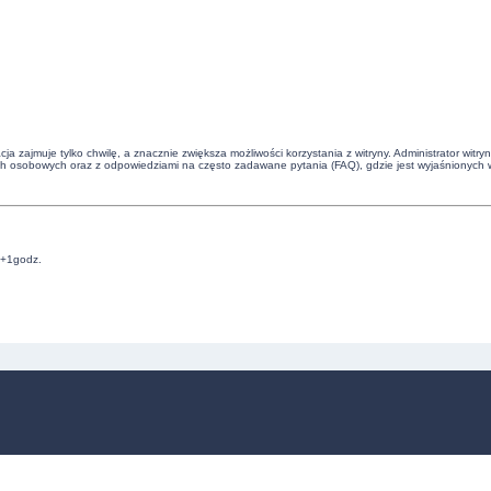
cja zajmuje tylko chwilę, a znacznie zwiększa możliwości korzystania z witryny. Administrator 
ch osobowych oraz z odpowiedziami na często zadawane pytania (FAQ), gdzie jest wyjaśnionych 
C+1godz.