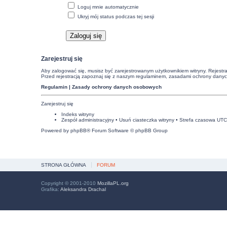
Loguj mnie automatycznie
Ukryj mój status podczas tej sesji
Zarejestruj się
Aby zalogować się, musisz być zarejestrowanym użytkownikiem witryny. Rejestra
Przed rejestracją zapoznaj się z naszym regulaminem, zasadami ochrony dany
Regulamin
|
Zasady ochrony danych osobowych
Zarejestruj się
Indeks witryny
Zespół administracyjny
•
Usuń ciasteczka witryny
• Strefa czasowa UT
Powered by
phpBB
® Forum Software © phpBB Group
STRONA GŁÓWNA
FORUM
Copyright © 2001-2010
MozillaPL.org
Grafika:
Aleksandra Drachal