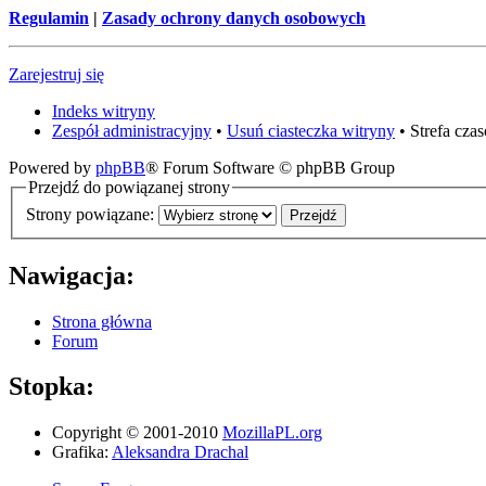
Regulamin
|
Zasady ochrony danych osobowych
Zarejestruj się
Indeks witryny
Zespół administracyjny
•
Usuń ciasteczka witryny
• Strefa cz
Powered by
phpBB
® Forum Software © phpBB Group
Przejdź do powiązanej strony
Strony powiązane:
Nawigacja:
Strona główna
Forum
Stopka:
Copyright © 2001-2010
MozillaPL.org
Grafika:
Aleksandra Drachal