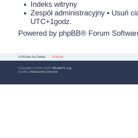
Indeks witryny
Zespół administracyjny
•
Usuń ci
UTC+1godz.
Powered by
phpBB
® Forum Softwar
STRONA GŁÓWNA
FORUM
Copyright © 2001-2010
MozillaPL.org
Grafika:
Aleksandra Drachal