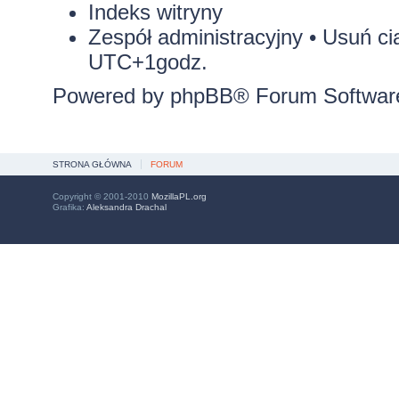
Indeks witryny
Zespół administracyjny
•
Usuń ci
UTC+1godz.
Powered by
phpBB
® Forum Softwar
STRONA GŁÓWNA
FORUM
Copyright © 2001-2010
MozillaPL.org
Grafika:
Aleksandra Drachal