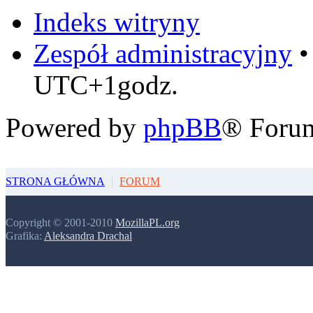
Indeks witryny
Zespół administracyjny
UTC+1godz.
Powered by
phpBB
® Foru
STRONA GŁÓWNA
FORUM
Copyright © 2001-2010
MozillaPL.org
Grafika:
Aleksandra Drachal