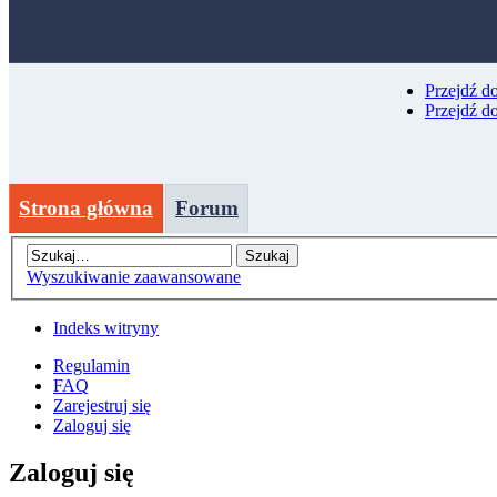
Przejdź d
Przejdź d
Strona główna
Forum
Wyszukiwanie zaawansowane
Indeks witryny
Regulamin
FAQ
Zarejestruj się
Zaloguj się
Zaloguj się