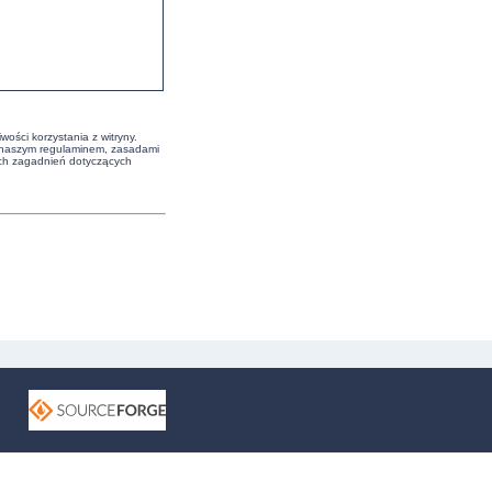
ości korzystania z witryny.
z naszym regulaminem, zasadami
ych zagadnień dotyczących