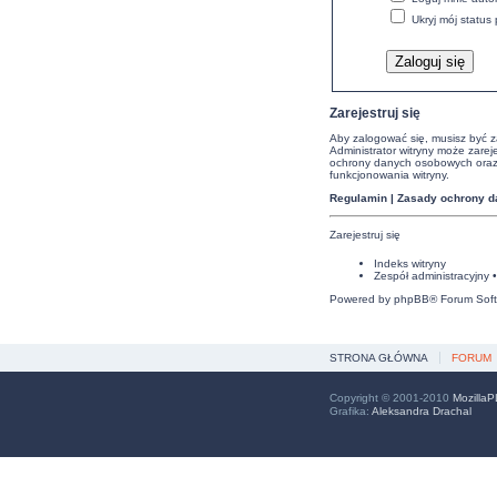
Ukryj mój status 
Zarejestruj się
Aby zalogować się, musisz być za
Administrator witryny może zar
ochrony danych osobowych oraz 
funkcjonowania witryny.
Regulamin
|
Zasady ochrony 
Zarejestruj się
Indeks witryny
Zespół administracyjny
Powered by
phpBB
® Forum Sof
STRONA GŁÓWNA
FORUM
Copyright © 2001-2010
MozillaP
Grafika:
Aleksandra Drachal