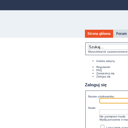
Strona główna
Forum
Wyszukiwanie zaawansowane
Indeks witryny
Regulamin
FAQ
Zarejestruj się
Zaloguj się
Zaloguj się
Nazwa użytkownika:
Hasło:
Nie pamiętam hasła
Wyślij ponownie e-mai
Loguj mnie auto