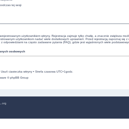
podczas tej sesji
rejestrowanym użytkownikiem witryny. Rejestracja zajmuje tylko chwilę, a znacznie zwiększa możliw
ejestrowanym użytkownikom nadać wiele dodatkowych uprawnień. Przed rejestracją zapoznaj się 
z odpowiedziami na często zadawane pytania (FAQ), gdzie jest wyjaśnionych wiele podstawow
danych osobowych
•
Usuń ciasteczka witryny
• Strefa czasowa UTC+1godz.
tware © phpBB Group
L.org