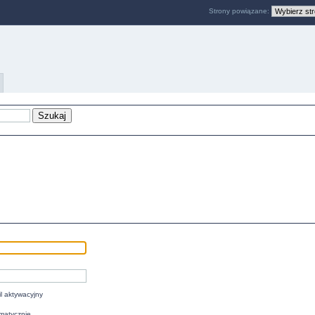
Strony powiązane:
l aktywacyjny
matycznie