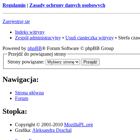
Regulamin
|
Zasady ochrony danych osobowych
Zarejestruj się
Indeks witryny
Zespół administracyjny
•
Usuń ciasteczka witryny
• Strefa cz
Powered by
phpBB
® Forum Software © phpBB Group
Przejdź do powiązanej strony
Strony powiązane:
Nawigacja:
Strona główna
Forum
Stopka:
Copyright © 2001-2010
MozillaPL.org
Grafika:
Aleksandra Drachal