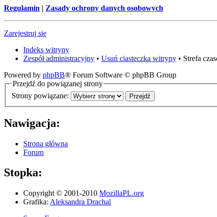
Regulamin
|
Zasady ochrony danych osobowych
Zarejestruj się
Indeks witryny
Zespół administracyjny
•
Usuń ciasteczka witryny
• Strefa cz
Powered by
phpBB
® Forum Software © phpBB Group
Przejdź do powiązanej strony
Strony powiązane:
Nawigacja:
Strona główna
Forum
Stopka:
Copyright © 2001-2010
MozillaPL.org
Grafika:
Aleksandra Drachal