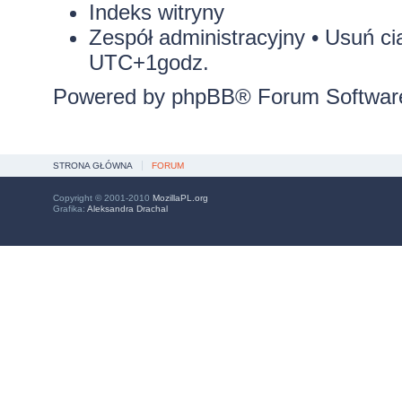
Indeks witryny
Zespół administracyjny
•
Usuń ci
UTC+1godz.
Powered by
phpBB
® Forum Softwar
STRONA GŁÓWNA
FORUM
Copyright © 2001-2010
MozillaPL.org
Grafika:
Aleksandra Drachal