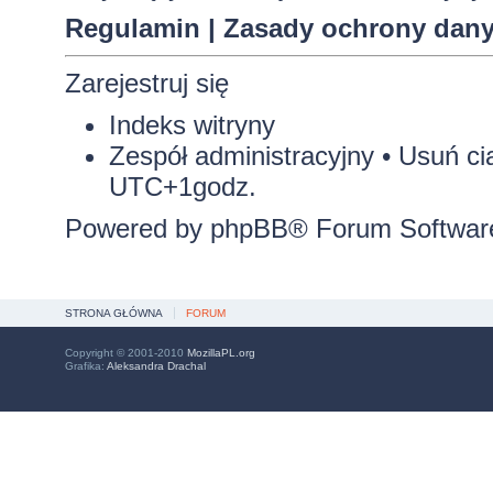
Regulamin
|
Zasady ochrony dan
Zarejestruj się
Indeks witryny
Zespół administracyjny
•
Usuń ci
UTC+1godz.
Powered by
phpBB
® Forum Softwar
STRONA GŁÓWNA
FORUM
Copyright © 2001-2010
MozillaPL.org
Grafika:
Aleksandra Drachal