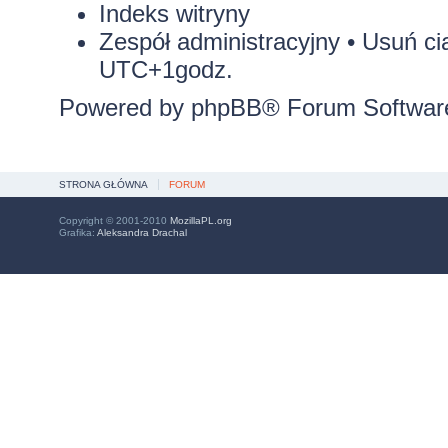
Indeks witryny
Zespół administracyjny
•
Usuń ci
UTC+1godz.
Powered by
phpBB
® Forum Softwar
STRONA GŁÓWNA
FORUM
Copyright © 2001-2010
MozillaPL.org
Grafika:
Aleksandra Drachal