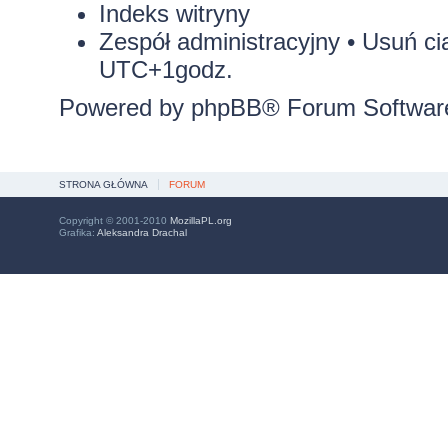
Indeks witryny
Zespół administracyjny
•
Usuń ci
UTC+1godz.
Powered by
phpBB
® Forum Softwar
STRONA GŁÓWNA
FORUM
Copyright © 2001-2010
MozillaPL.org
Grafika:
Aleksandra Drachal