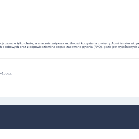
cja zajmuje tylko chwilę, a znacznie zwiększa możliwości korzystania z witryny. Administrator 
ch osobowych oraz z odpowiedziami na często zadawane pytania (FAQ), gdzie jest wyjaśnionych 
C+1godz.