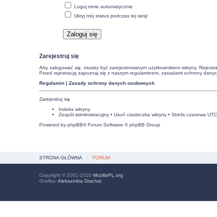
Loguj mnie automatycznie
Ukryj mój status podczas tej sesji
Zarejestruj się
Aby zalogować się, musisz być zarejestrowanym użytkownikiem witryny. Rejestra
Przed rejestracją zapoznaj się z naszym regulaminem, zasadami ochrony dany
Regulamin
|
Zasady ochrony danych osobowych
Zarejestruj się
Indeks witryny
Zespół administracyjny
•
Usuń ciasteczka witryny
• Strefa czasowa UT
Powered by
phpBB
® Forum Software © phpBB Group
STRONA GŁÓWNA
FORUM
Copyright © 2001-2010
MozillaPL.org
Grafika:
Aleksandra Drachal