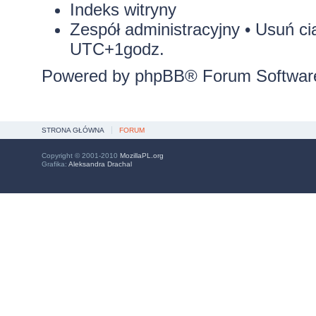
Indeks witryny
Zespół administracyjny
•
Usuń ci
UTC+1godz.
Powered by
phpBB
® Forum Softwar
STRONA GŁÓWNA
FORUM
Copyright © 2001-2010
MozillaPL.org
Grafika:
Aleksandra Drachal