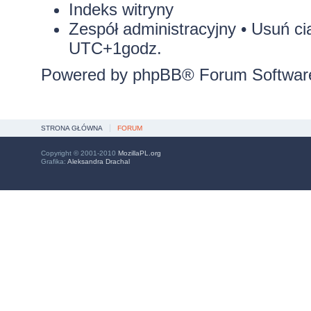
Indeks witryny
Zespół administracyjny
•
Usuń ci
UTC+1godz.
Powered by
phpBB
® Forum Softwar
STRONA GŁÓWNA
FORUM
Copyright © 2001-2010
MozillaPL.org
Grafika:
Aleksandra Drachal