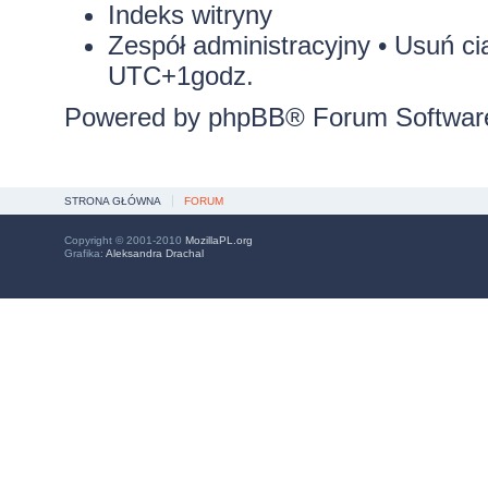
Indeks witryny
Zespół administracyjny
•
Usuń ci
UTC+1godz.
Powered by
phpBB
® Forum Softwar
STRONA GŁÓWNA
FORUM
Copyright © 2001-2010
MozillaPL.org
Grafika:
Aleksandra Drachal