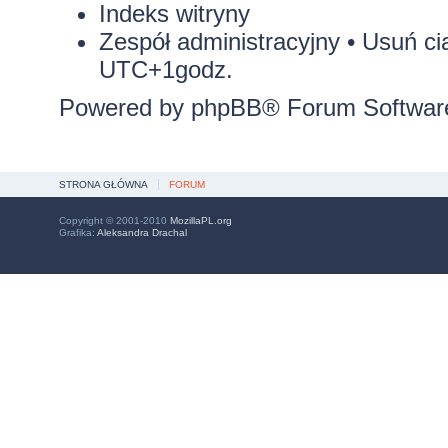
Indeks witryny
Zespół administracyjny
•
Usuń ci
UTC+1godz.
Powered by
phpBB
® Forum Softwar
STRONA GŁÓWNA
FORUM
Copyright © 2001-2010
MozillaPL.org
Grafika:
Aleksandra Drachal