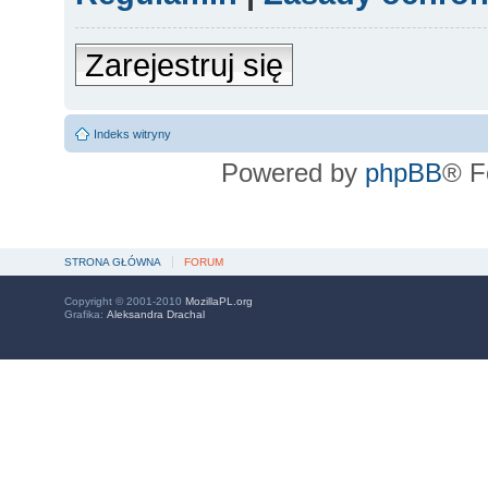
Zarejestruj się
Indeks witryny
Powered by
phpBB
® F
STRONA GŁÓWNA
FORUM
Copyright © 2001-2010
MozillaPL.org
Grafika:
Aleksandra Drachal