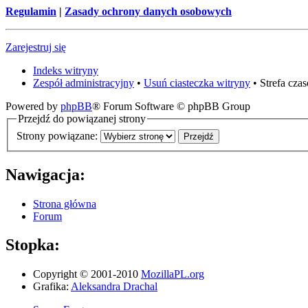
Regulamin
|
Zasady ochrony danych osobowych
Zarejestruj się
Indeks witryny
Zespół administracyjny
•
Usuń ciasteczka witryny
• Strefa cz
Powered by
phpBB
® Forum Software © phpBB Group
Przejdź do powiązanej strony
Strony powiązane:
Nawigacja:
Strona główna
Forum
Stopka:
Copyright © 2001-2010
MozillaPL.org
Grafika:
Aleksandra Drachal