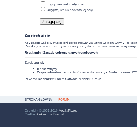
Loguj mnie automatycznie
Ukryj mój status podczas tej sesji
Zarejestruj się
Aby zalogować się, musisz być zarejestrowanym użytkownikiem witryny. Rejestra
Przed rejestracją zapoznaj się z naszym regulaminem, zasadami ochrony dany
Regulamin
|
Zasady ochrony danych osobowych
Zarejestruj się
Indeks witryny
Zespół administracyjny
•
Usuń ciasteczka witryny
• Strefa czasowa UT
Powered by
phpBB
® Forum Software © phpBB Group
STRONA GŁÓWNA
FORUM
Copyright © 2001-2010
MozillaPL.org
Grafika:
Aleksandra Drachal