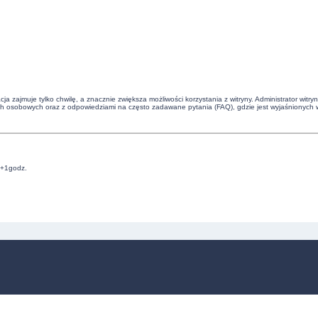
cja zajmuje tylko chwilę, a znacznie zwiększa możliwości korzystania z witryny. Administrator 
ch osobowych oraz z odpowiedziami na często zadawane pytania (FAQ), gdzie jest wyjaśnionych 
C+1godz.