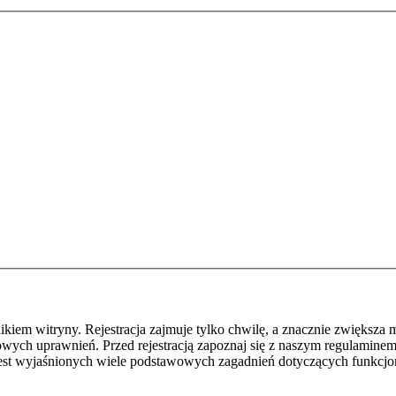
em witryny. Rejestracja zajmuje tylko chwilę, a znacznie zwiększa m
ych uprawnień. Przed rejestracją zapoznaj się z naszym regulamine
jest wyjaśnionych wiele podstawowych zagadnień dotyczących funkcjo