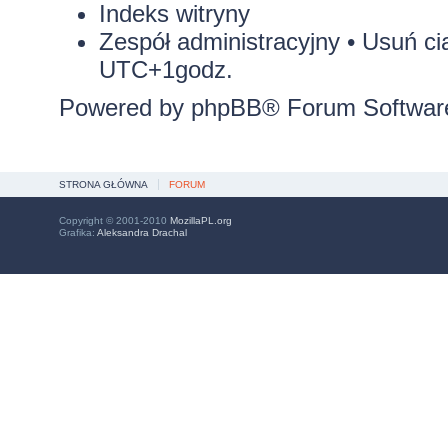
Indeks witryny
Zespół administracyjny
•
Usuń ci
UTC+1godz.
Powered by
phpBB
® Forum Softwar
STRONA GŁÓWNA
FORUM
Copyright © 2001-2010
MozillaPL.org
Grafika:
Aleksandra Drachal