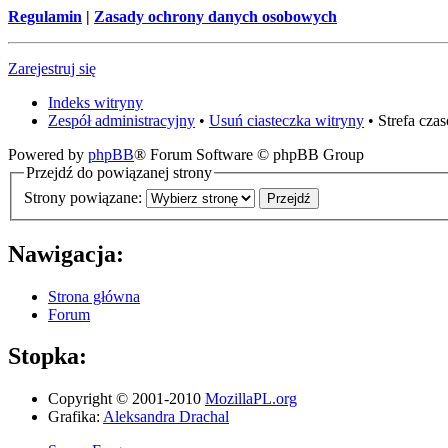
Regulamin
|
Zasady ochrony danych osobowych
Zarejestruj się
Indeks witryny
Zespół administracyjny
•
Usuń ciasteczka witryny
• Strefa cz
Powered by
phpBB
® Forum Software © phpBB Group
Przejdź do powiązanej strony
Strony powiązane:
Nawigacja:
Strona główna
Forum
Stopka:
Copyright © 2001-2010
MozillaPL.org
Grafika:
Aleksandra Drachal