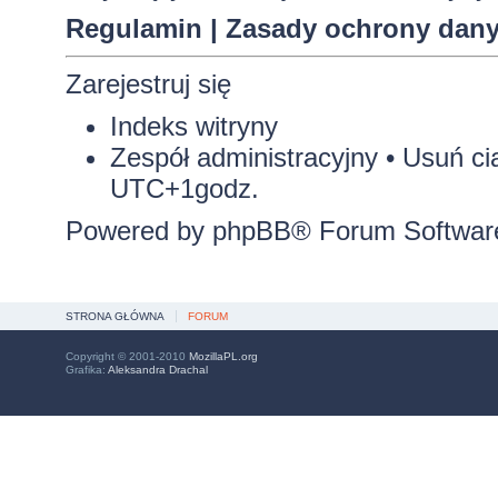
Regulamin
|
Zasady ochrony dan
Zarejestruj się
Indeks witryny
Zespół administracyjny
•
Usuń ci
UTC+1godz.
Powered by
phpBB
® Forum Softwar
STRONA GŁÓWNA
FORUM
Copyright © 2001-2010
MozillaPL.org
Grafika:
Aleksandra Drachal