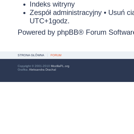
Indeks witryny
Zespół administracyjny
•
Usuń ci
UTC+1godz.
Powered by
phpBB
® Forum Softwar
STRONA GŁÓWNA
FORUM
Copyright © 2001-2010
MozillaPL.org
Grafika:
Aleksandra Drachal