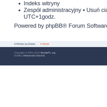
Indeks witryny
Zespół administracyjny
•
Usuń ci
UTC+1godz.
Powered by
phpBB
® Forum Softwar
STRONA GŁÓWNA
FORUM
Copyright © 2001-2010
MozillaPL.org
Grafika:
Aleksandra Drachal