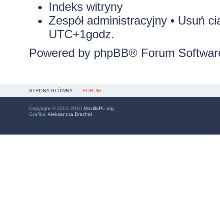
Indeks witryny
Zespół administracyjny
•
Usuń ci
UTC+1godz.
Powered by
phpBB
® Forum Softwar
STRONA GŁÓWNA
FORUM
Copyright © 2001-2010
MozillaPL.org
Grafika:
Aleksandra Drachal