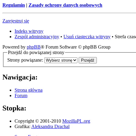
Regulamin
|
Zasady ochrony danych osobowych
Zarejestruj się
Indeks witryny
Zespół administracyjny
•
Usuń ciasteczka witryny
• Strefa cz
Powered by
phpBB
® Forum Software © phpBB Group
Przejdź do powiązanej strony
Strony powiązane:
Nawigacja:
Strona główna
Forum
Stopka:
Copyright © 2001-2010
MozillaPL.org
Grafika:
Aleksandra Drachal