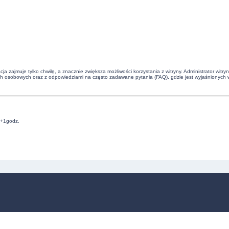
cja zajmuje tylko chwilę, a znacznie zwiększa możliwości korzystania z witryny. Administrator 
ch osobowych oraz z odpowiedziami na często zadawane pytania (FAQ), gdzie jest wyjaśnionych 
C+1godz.