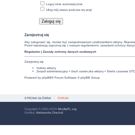
Loguj mnie automatycznie
Ukryj mój status podczas tej sesji
Zarejestruj się
Aby zalogować się, musisz być zarejestrowanym użytkownikiem witryny. Rejestra
Przed rejestracją zapoznaj się z naszym regulaminem, zasadami ochrony dany
Regulamin
|
Zasady ochrony danych osobowych
Zarejestruj się
Indeks witryny
Zespół administracyjny
•
Usuń ciasteczka witryny
• Strefa czasowa UT
Powered by
phpBB
® Forum Software © phpBB Group
STRONA GŁÓWNA
FORUM
Copyright © 2001-2010
MozillaPL.org
Grafika:
Aleksandra Drachal