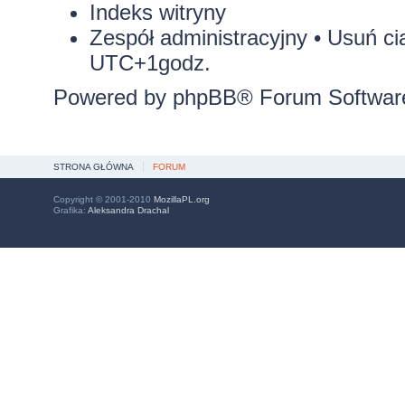
Indeks witryny
Zespół administracyjny
•
Usuń ci
UTC+1godz.
Powered by
phpBB
® Forum Softwar
STRONA GŁÓWNA
FORUM
Copyright © 2001-2010
MozillaPL.org
Grafika:
Aleksandra Drachal