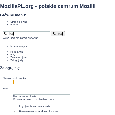
MozillaPL.org - polskie centrum Mozilli
Główne menu:
Strona główna
Forum
Wyszukiwanie zaawansowane
Indeks witryny
Regulamin
FAQ
Zarejestruj się
Zaloguj się
Zaloguj się
Nazwa użytkownika:
Hasło:
Nie pamiętam hasła
Wyślij ponownie e-mail aktywacyjny
Loguj mnie automatycznie
Ukryj mój status podczas tej sesji