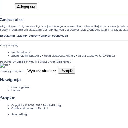
Zarejestruj się
Aby zalogować się, musisz być zarejestrowanym użytkownikiem witryny. Rejestracja zajmuje tylko 
naszym regulaminem, zasadami ochrony danych osobowych oraz z odpowiedziami na często zadaw
Regulamin
|
Zasady ochrony danych osobowych
Zarejestruj się
Indeks witryny
Zespół administracyjny
•
Usuń ciasteczka witryny
• Strefa czasowa UTC+1godz.
Powered by
phpBB
® Forum Software © phpBB Group
Strony powiązane:
Nawigacja:
Strona główna
Forum
Stopka:
Copyright © 2001-2010
MozillaPL.org
Grafika:
Aleksandra Drachal
SourceForge