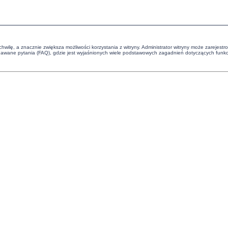
chwilę, a znacznie zwiększa możliwości korzystania z witryny. Administrator witryny może zareje
ane pytania (FAQ), gdzie jest wyjaśnionych wiele podstawowych zagadnień dotyczących funkcj