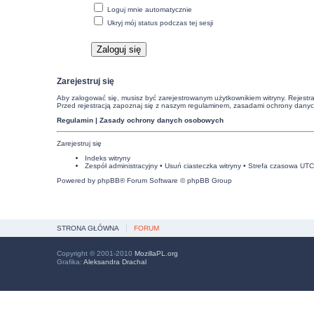
Loguj mnie automatycznie
Ukryj mój status podczas tej sesji
Zarejestruj się
Aby zalogować się, musisz być zarejestrowanym użytkownikiem witryny. Rejestra
Przed rejestracją zapoznaj się z naszym regulaminem, zasadami ochrony dany
Regulamin
|
Zasady ochrony danych osobowych
Zarejestruj się
Indeks witryny
Zespół administracyjny
•
Usuń ciasteczka witryny
• Strefa czasowa UT
Powered by
phpBB
® Forum Software © phpBB Group
STRONA GŁÓWNA
FORUM
Copyright © 2001-2010
MozillaPL.org
Grafika:
Aleksandra Drachal