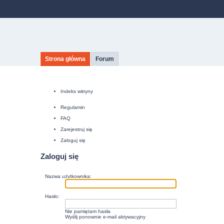
Strona główna
Forum
Indeks witryny
Regulamin
FAQ
Zarejestruj się
Zaloguj się
Zaloguj się
Nazwa użytkownika:
Hasło:
Nie pamiętam hasła
Wyślij ponownie e-mail aktywacyjny