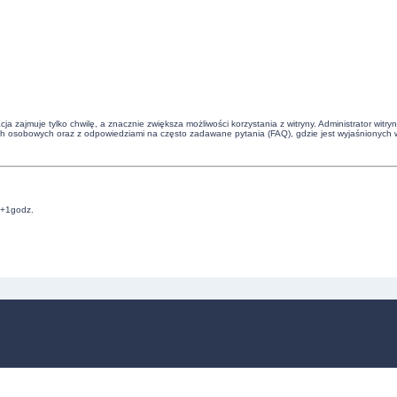
cja zajmuje tylko chwilę, a znacznie zwiększa możliwości korzystania z witryny. Administrator 
ch osobowych oraz z odpowiedziami na często zadawane pytania (FAQ), gdzie jest wyjaśnionych 
C+1godz.