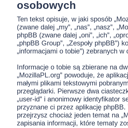
osobowych
Ten tekst opisuje, w jaki sposób „Moz
(zwane dalej „my”, „nas”, „nasz”, „Moz
phpBB (zwane dalej „oni”, „ich”, „
„phpBB Group”, „Zespoły phpBB”) kor
„informacjami o tobie”) zebranych w c
Informacje o tobie są zbierane na d
„MozillaPL.org” powoduje, że aplikac
małymi plikami tekstowymi pobranym
przeglądarki. Pierwsze dwa ciastecz
„user-id” i anonimowy identyfikator s
przyznane ci przez aplikację phpBB.
przejrzysz chociaż jeden temat na „
zapisania informacji, które tematy zo