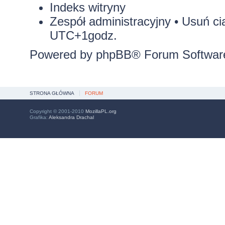
Indeks witryny
Zespół administracyjny
•
Usuń ci
UTC+1godz.
Powered by
phpBB
® Forum Softwar
STRONA GŁÓWNA
FORUM
Copyright © 2001-2010
MozillaPL.org
Grafika:
Aleksandra Drachal